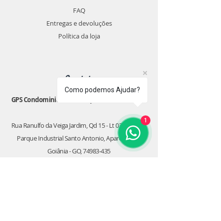
FAQ
Entregas e devoluções
Política da loja
Contato
Como podemos Ajudar?
GPS Condominial
- CPF/CNPJ:
29.990.367
/0001-81
1
Rua Ranulfo da Veiga Jardim, Qd 15 - Lt 03 Casa 02 -
Parque Industrial Santo Antonio, Aparecida de
Goiânia - GO, 74983-435
(62)
3548-4760
Estimativa de entrega 7- 30 dias úteis